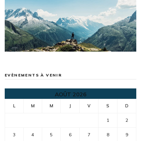
EVÈNEMENTS À VENIR
AOÛT 2026
L
M
M
J
V
S
D
1
2
3
4
5
6
7
8
9