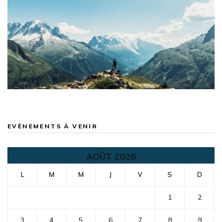
EVÈNEMENTS À VENIR
AOÛT 2026
L
M
M
J
V
S
D
1
2
3
4
5
6
7
8
9