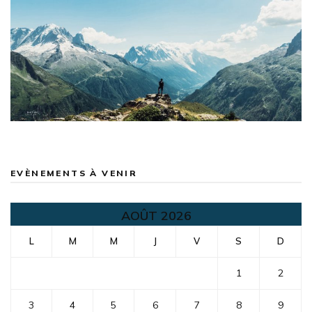
EVÈNEMENTS À VENIR
AOÛT 2026
L
M
M
J
V
S
D
1
2
3
4
5
6
7
8
9