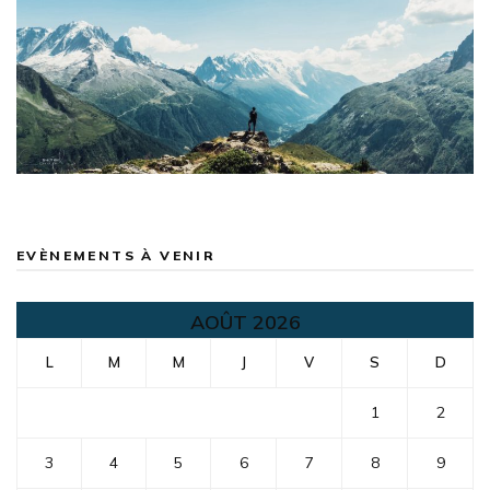
EVÈNEMENTS À VENIR
AOÛT 2026
L
M
M
J
V
S
D
1
2
3
4
5
6
7
8
9